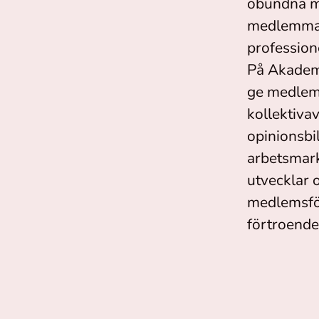
obundna me
medlemmarn
profession
På Akademi
ge medlemm
kollektiva
opinionsbi
arbetsmark
utvecklar 
medlemsför
förtroende