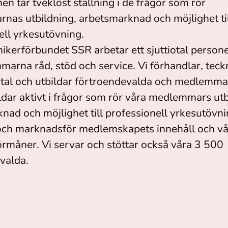
n tar tveklöst ställning i de frågor som rör
as utbildning, arbetsmarknad och möjlighet ti
ell yrkesutövning.
kerförbundet SSR arbetar ett sjuttiotal person
arna råd, stöd och service. Vi förhandlar, teck
vtal och utbildar förtroendevalda och medlemmar
ldar aktivt i frågor som rör våra medlemmars utb
nad och möjlighet till professionell yrkesutövni
och marknadsför medlemskapets innehåll och v
måner. Vi servar och stöttar också våra 3 500
valda.