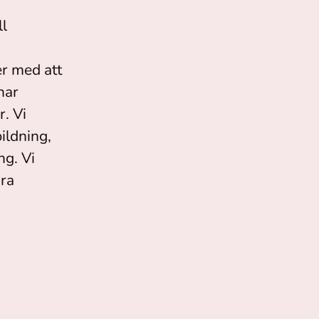
ll
er med att
nar
. Vi
ildning,
ng. Vi
åra