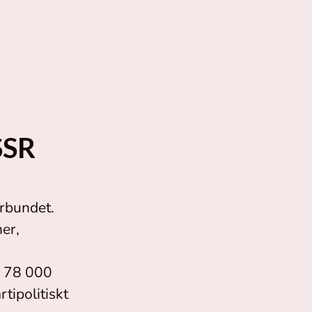
SSR
rbundet.
er,
r 78 000
ipolitiskt