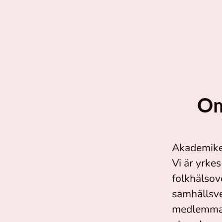
Om
Akademike
Vi är yrke
folkhälsov
samhällsve
medlemmar 