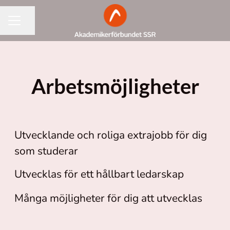
Dela sidan
KARRIÄRMENY
Arbetsmöjligheter
Studentjobb
Utvecklande och roliga extrajobb för dig
Mentorskapsprogram för chefer
som studerar
Jobb
Utvecklas för ett hållbart ledarskap
Många möjligheter för dig att utvecklas