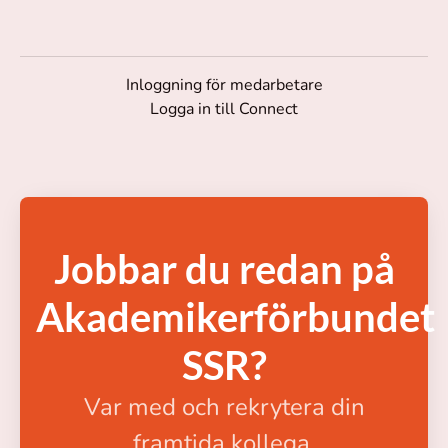
Inloggning för medarbetare
Logga in till Connect
Jobbar du redan på
Akademikerförbundet
SSR?
Var med och rekrytera din
framtida kollega.