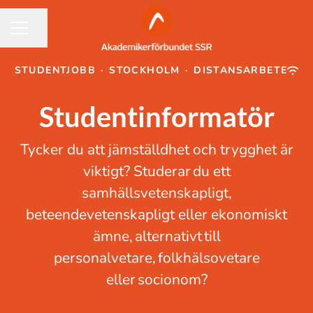
Dela sidan
KARRIÄRMENY
STUDENTJOBB
·
STOCKHOLM
·
DISTANSARBETE
Studentinformatör
Tycker du att jämställdhet och trygghet är
viktigt? Studerar du ett
samhällsvetenskapligt,
beteendevetenskapligt eller ekonomiskt
ämne, alternativt till
personalvetare, folkhälsovetare
eller socionom?