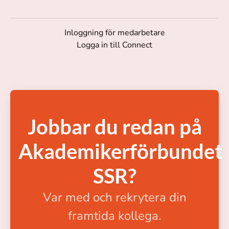
Inloggning för medarbetare
Logga in till Connect
Jobbar du redan på
Akademikerförbundet
SSR?
Var med och rekrytera din
framtida kollega.