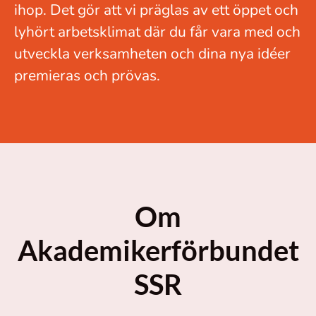
ihop. Det gör att vi präglas av ett öppet och
lyhört arbetsklimat där du får vara med och
utveckla verksamheten och dina nya idéer
premieras och prövas.
Om
Akademikerförbundet
SSR