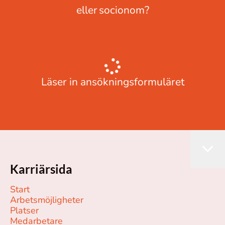
eller socionom?
Läser in ansökningsformuläret
Karriärsida
Start
Arbetsmöjligheter
Platser
Medarbetare