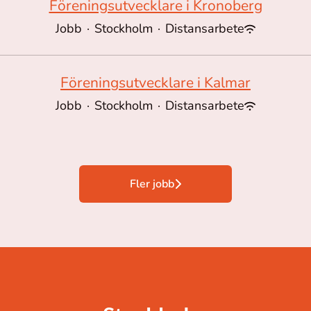
Föreningsutvecklare i Kronoberg
Jobb
·
Stockholm
·
Distansarbete
Föreningsutvecklare i Kalmar
Jobb
·
Stockholm
·
Distansarbete
Fler jobb