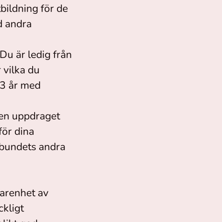
bildning för de
d andra
Du är ledig från
 vilka du
 3 år med
men uppdraget
ör dina
rbundets andra
arenhet av
kligt