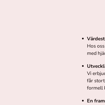
Värdest
Hos oss 
med hjär
Utveckl
Vi erbju
får sto
formell
En fram