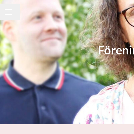
Dela sidan
KARRIÄRMENY
Föreni