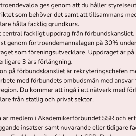
örtroendevalda ges genom att du håller styrelseut
striktet som behöver det samt att tillsammans me
are hålla facklig grundkurs.
 central fackligt uppdrag från förbundskansliet. 
änst genom förtroendemannalagen på 30% under
get som föreningsutvecklare. Uppdraget är på
terligare 3 års förlängning.
on på förbundskansliet är rekryteringschefen 
marbete med förbundets ombudsmän med ansvar f
gion. Du kommer att ingå i ett nätverk med fö
are från statlig och privat sektor.
m är medlem i Akademikerförbundet SSR och erf
nde insatser samt nuvarande eller tidigare fac