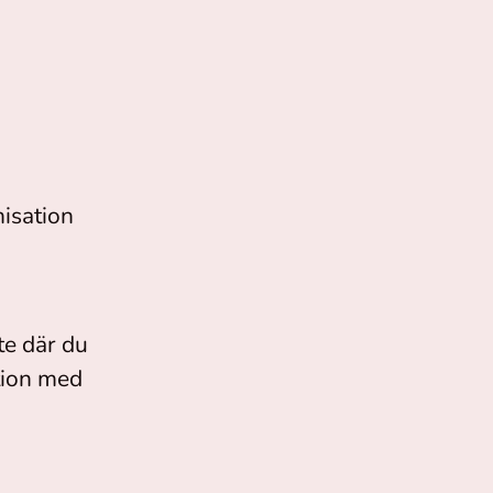
nisation
te där du
tion med