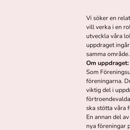
Vi söker en rel
vill verka i en 
utveckla våra l
uppdraget ingår 
samma område.
Om uppdraget:
Som Föreningsut
föreningarna. Du
viktig del i uppd
förtroendevalda
ska stötta våra 
En annan del av
nya föreningar p