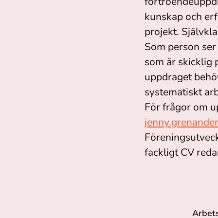
förtroendeuppd
kunskap och erfa
projekt. Självkl
Som person ser 
som är skicklig
uppdraget behöv
systematiskt arb
För frågor om u
jenny.grenande
Föreningsutveck
fackligt CV reda
Arbet