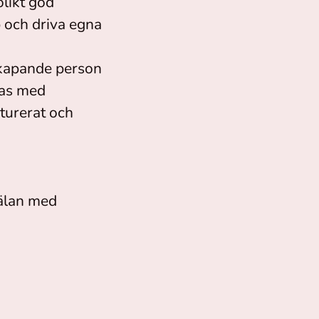
likt god
p och driva egna
sskapande person
kas med
turerat och
mälan med