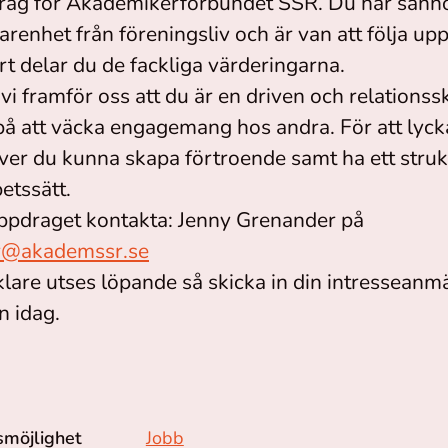
rag för Akademikerförbundet SSR. Du har sanno
renhet från föreningsliv och är van att följa up
art delar du de fackliga värderingarna.
vi framför oss att du är en driven och relation
 på att väcka engagemang hos andra. För att lyc
er du kunna skapa förtroende samt ha ett struk
etssätt.
ppdraget kontakta: Jenny Grenander på
r@akademssr.se
lare utses löpande så skicka in din intressean
n idag.
smöjlighet
Jobb