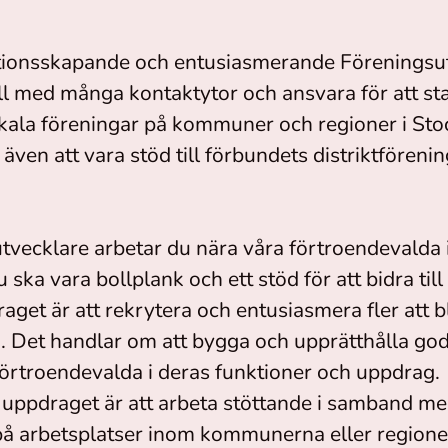
ationsskapande och entusiasmerande Föreningsu
roll med många kontaktytor och ansvara för att sta
okala föreningar på kommuner och regioner i Sto
även att vara stöd till förbundets distriktföreni
vecklare arbetar du nära våra förtroendevalda i
 ska vara bollplank och ett stöd för att bidra till
raget är att rekrytera och entusiasmera fler att b
. Det handlar om att bygga och upprätthålla god
förtroendevalda i deras funktioner och uppdrag.
 uppdraget är att arbeta stöttande i samband me
å arbetsplatser inom kommunerna eller regionen i