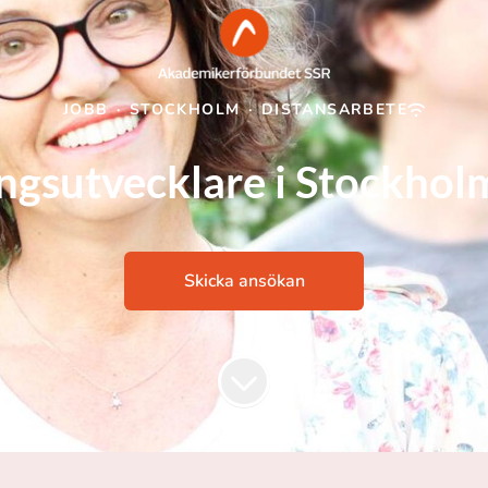
JOBB
·
STOCKHOLM
·
DISTANSARBETE
ngsutvecklare i Stockhol
Skicka ansökan