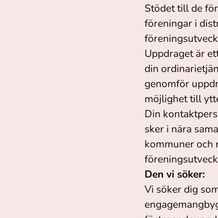
Stödet till de f
föreningar i di
föreningsutveckl
Uppdraget är ett
din ordinarietj
genomför uppdra
möjlighet till yt
Din kontaktpers
sker i nära sa
kommuner och re
föreningsutveckl
Den vi söker:
Vi söker dig so
engagemangbygga