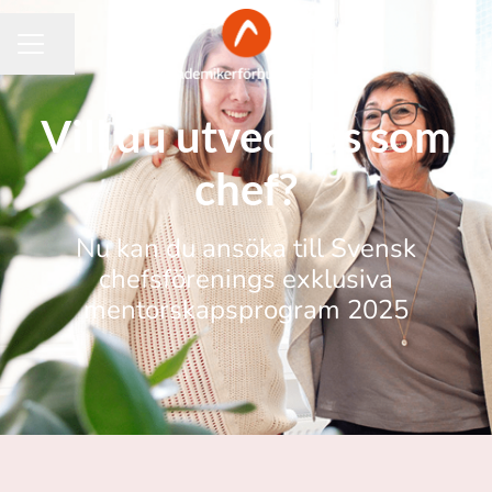
Dela sidan
KARRIÄRMENY
Vill du utvecklas som
chef?
Nu kan du ansöka till Svensk
chefsförenings exklusiva
mentorskapsprogram 2025