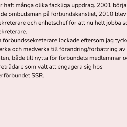
er haft många olika fackliga uppdrag. 2001 börj
nde ombudsman på förbundskansliet, 2010 blev 
kreterare och enhetschef för att nu helt jobba 
kreterare.
 förbundssekreterare lockade eftersom jag tycke
verka och medverka till förändring/förbättring av
en, både till nytta för förbundets medlemmar oc
öreträdare som valt att engagera sig hos
rförbundet SSR.