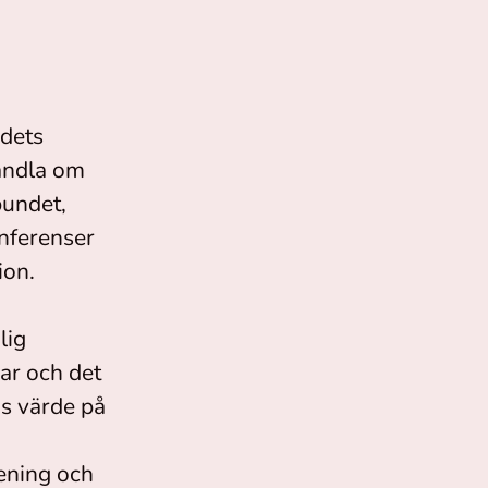
ndets
handla om
bundet,
nferenser
ion.
lig
ar och det
s värde på
ening och