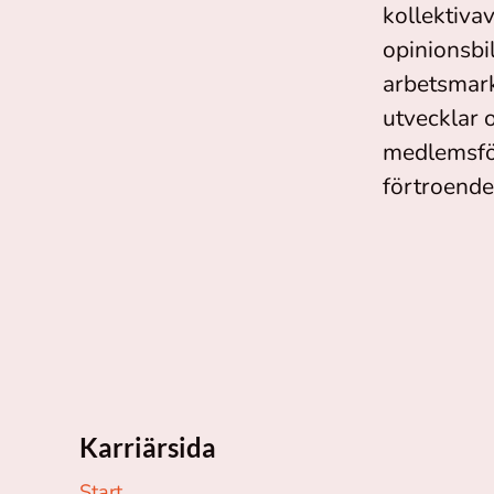
kollektiva
opinionsbi
arbetsmark
utvecklar 
medlemsför
förtroende
Karriärsida
Start