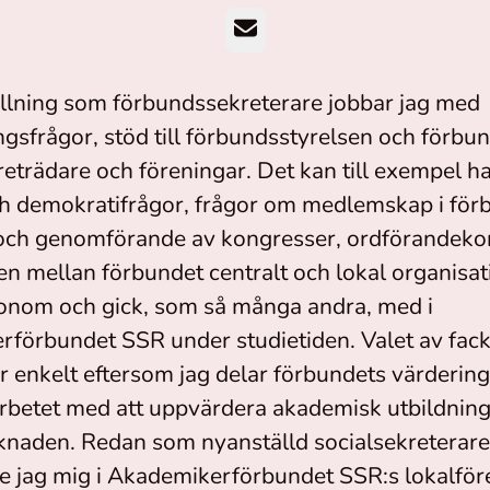
E-post
ällning som förbundssekreterare jobbar jag med
ngsfrågor, stöd till förbundsstyrelsen och förbu
öreträdare och föreningar. Det kan till exempel 
h demokratifrågor, frågor om medlemskap i för
och genomförande av kongresser, ordförandeko
en mellan förbundet centralt och lokal organisat
ionom och gick, som så många andra, med i
förbundet SSR under studietiden. Valet av fack
r enkelt eftersom jag delar förbundets värdering
rbetet med att uppvärdera akademisk utbildning
naden. Redan som nyanställd socialsekreterare
 jag mig i Akademikerförbundet SSR:s lokalför