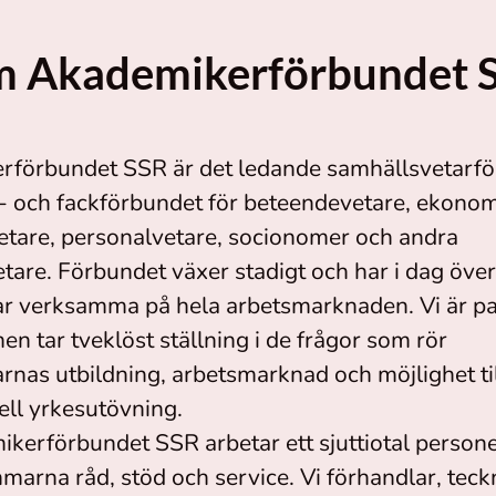
 Akademikerförbundet 
rförbundet SSR är det ledande samhällsvetarfö
s- och fackförbundet för beteendevetare, ekonom
etare, personalvetare, socionomer och andra
tare. Förbundet växer stadigt och har i dag öve
verksamma på hela arbetsmarknaden. Vi är part
n tar tveklöst ställning i de frågor som rör
as utbildning, arbetsmarknad och möjlighet ti
ell yrkesutövning.
kerförbundet SSR arbetar ett sjuttiotal person
arna råd, stöd och service. Vi förhandlar, teck