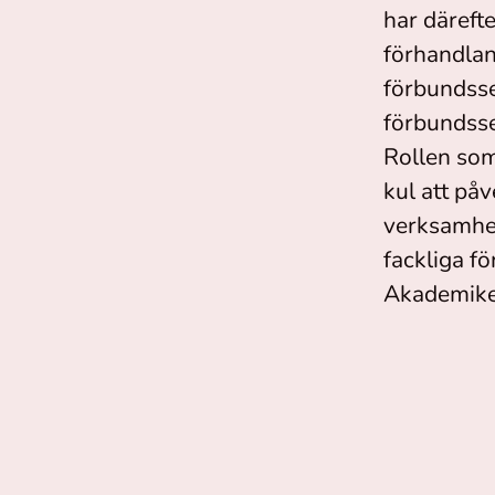
har däreft
förhandla
förbundsse
förbundsse
Rollen som
kul att på
verksamhet
fackliga f
Akademike