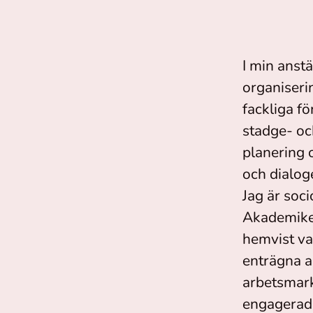
I min anst
organiseri
fackliga f
stadge- oc
planering 
och dialog
Jag är soc
Akademiker
hemvist va
enträgna a
arbetsmark
engagerade