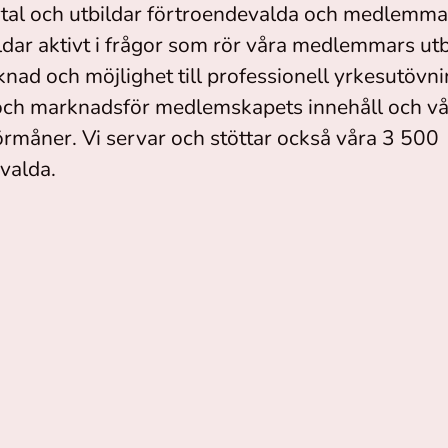
vtal och utbildar förtroendevalda och medlemmar
ldar aktivt i frågor som rör våra medlemmars utb
nad och möjlighet till professionell yrkesutövni
och marknadsför medlemskapets innehåll och v
måner. Vi servar och stöttar också våra 3 500
valda.