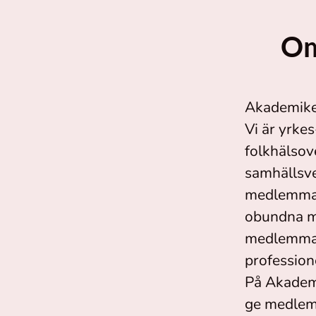
Om
Akademike
Vi är yrke
folkhälsov
samhällsve
medlemmar 
obundna me
medlemmarn
profession
På Akademi
ge medlemm