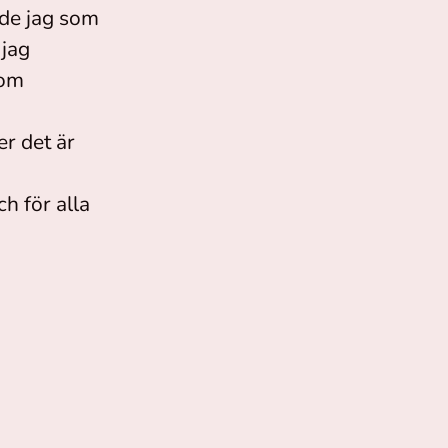
ade jag som
jag
som
r det är
h för alla