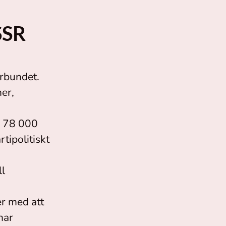
SSR
rbundet.
er,
r 78 000
ipolitiskt
ll
er med att
nar